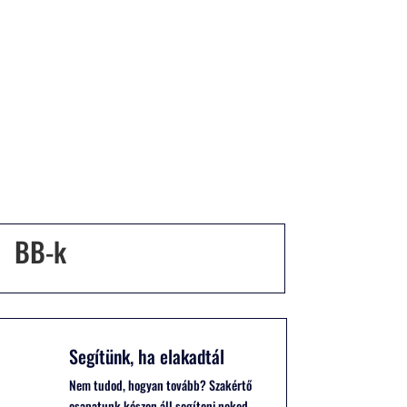
13 100
Ft
BB-k
Segítünk, ha elakadtál
Nem tudod, hogyan tovább? Szakértő
csapatunk készen áll segíteni neked