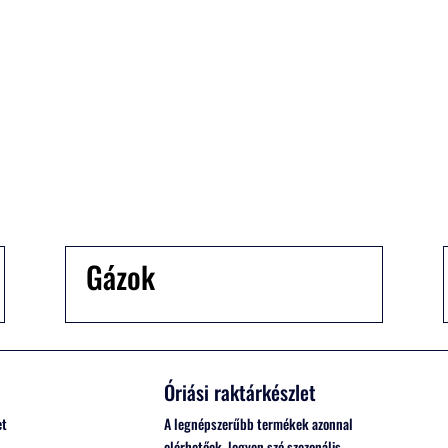
3 700
Ft
Gázok
Óriási raktárkészlet
et
A legnépszerűbb termékek azonnal
elérhetőek, legyen szó szezonális