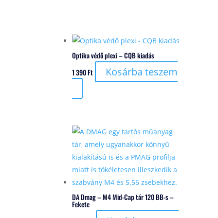
Optika védő plexi – CQB kiadás
Kosárba teszem
1 390
Ft
DA Dmag – M4 Mid-Cap tár 120 BB-s –
Fekete