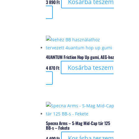
Kosárba teszem
3 890
Ft
4UANTUM Friction Hop Up gumi, AEG-hez
Kosárba teszem
4 870
Ft
Specna Arms – S-Mag Mid-Cap tár 125
BB-s – Fekete
Kosárba teszem
4 400
Ft