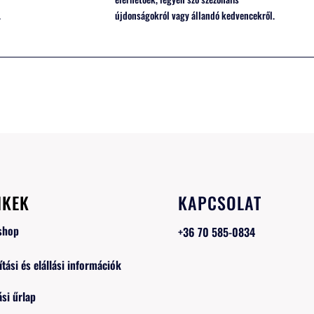
.
újdonságokról vagy állandó kedvencekről.
NKEK
KAPCSOLAT
shop
+36 70 585-0834
ítási és elállási információk
ási űrlap