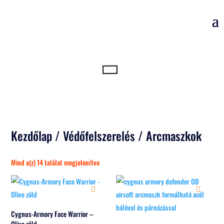
Kezdőlap
/
Védőfelszerelés
/ Arcmaszkok
Sorted
Mind a(z) 14 találat megjelenítve
by
popularity
Cygnus-Armory Face Warrior –
Olive zöld