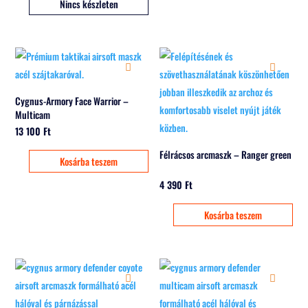
Nincs készleten
Cygnus-Armory Face Warrior –
Multicam
13 100
Ft
Félrácsos arcmaszk – Ranger green
Kosárba teszem
4 390
Ft
Kosárba teszem