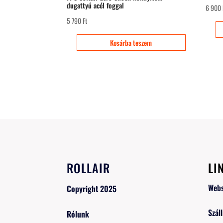
dugattyú acél foggal
6 900
5 790
Ft
Kosárba teszem
ROLLAIR
LI
Web
Copyright 2025
Száll
Rólunk