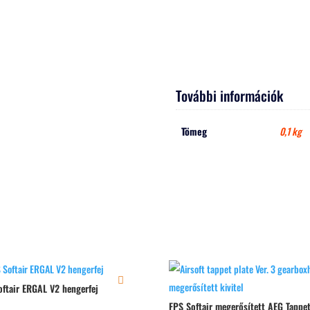
További információk
Tömeg
0,1 kg
oftair ERGAL V2 hengerfej
FPS Softair megerősített AEG Tappet