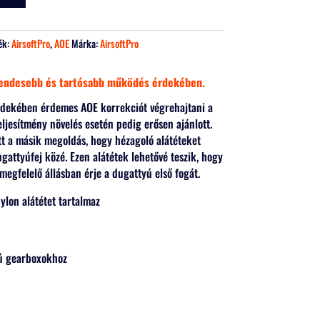
ék:
AirsoftPro
,
AOE
Márka:
AirsoftPro
csendesebb és tartósabb működés érdekében.
rdekében érdemes AOE korrekciót végrehajtani a
jesítmény növelés esetén pedig erősen ajánlott.
t a másik megoldás, hogy hézagoló alátéteket
gattyúfej közé. Ezen alátétek lehetővé teszik, hogy
egfelelő állásban érje a dugattyú első fogát.
lon alátétet tartalmaz
ú gearboxokhoz