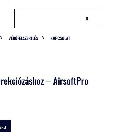
0
VÉDŐFELSZERELÉS
KAPCSOLAT
rekciózáshoz – AirsoftPro
SZEM