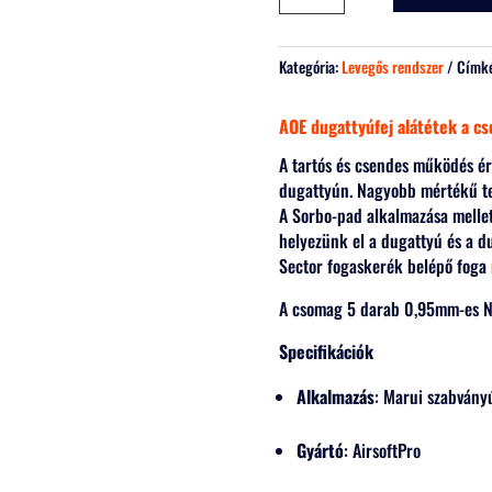
korrekciózáshoz
-
AirsoftPro
Kategória:
Levegős rendszer
Címk
mennyiség
AOE dugattyúfej alátétek a 
A tartós és csendes működés é
dugattyún. Nagyobb mértékű tel
A Sorbo-pad alkalmazása mellet
helyezünk el a dugattyú és a du
Sector fogaskerék belépő foga m
A csomag 5 darab 0,95mm-es Ny
Specifikációk
Alkalmazás
: Marui szabvány
Gyártó
: AirsoftPro