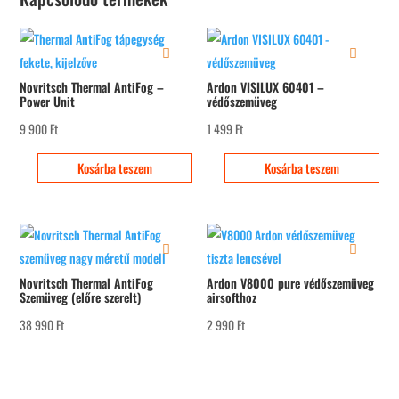
Novritsch Thermal AntiFog –
Ardon VISILUX 60401 –
Power Unit
védőszemüveg
9 900
Ft
1 499
Ft
Kosárba teszem
Kosárba teszem
Novritsch Thermal AntiFog
Ardon V8000 pure védőszemüveg
Szemüveg (előre szerelt)
airsofthoz
38 990
Ft
2 990
Ft
Kosárba teszem
Kosárba teszem