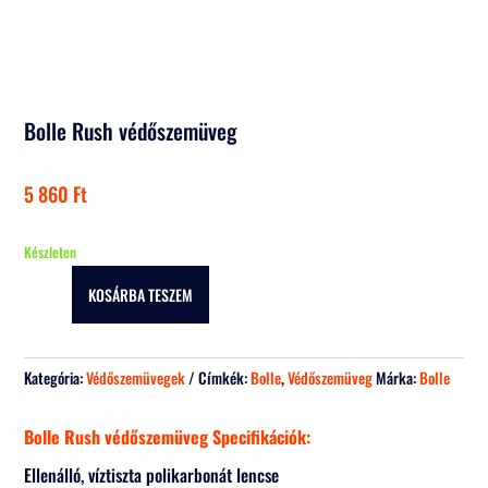
Bolle Rush védőszemüveg
5 860
Ft
Készleten
KOSÁRBA TESZEM
Bolle
Rush
védőszemüveg
Kategória:
Védőszemüvegek
Címkék:
Bolle
,
Védőszemüveg
Márka:
Bolle
mennyiség
Bolle Rush védőszemüveg Specifikációk:
Ellenálló, víztiszta polikarbonát lencse