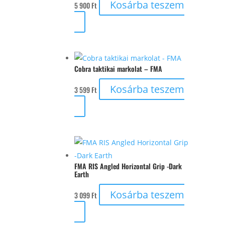
Kosárba teszem
5 900
Ft
Cobra taktikai markolat – FMA
Kosárba teszem
3 599
Ft
FMA RIS Angled Horizontal Grip -Dark
Earth
Kosárba teszem
3 099
Ft