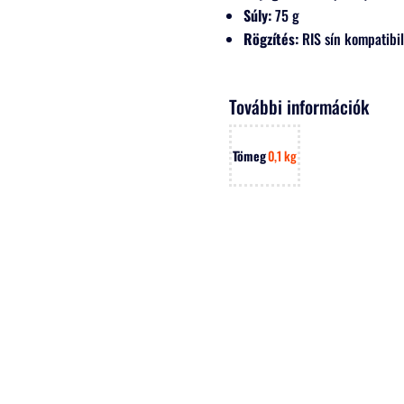
Súly:
75 g
Rögzítés:
RIS sín kompatibil
További információk
Tömeg
0,1 kg