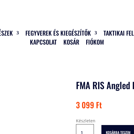
ÉSZEK
FEGYVEREK ÉS KIEGÉSZÍTŐK
TAKTIKAI FE
KAPCSOLAT
KOSÁR
FIÓKOM
FMA RIS Angled H
3 099
Ft
Készleten
FMA
KOSÁRBA TESZEM