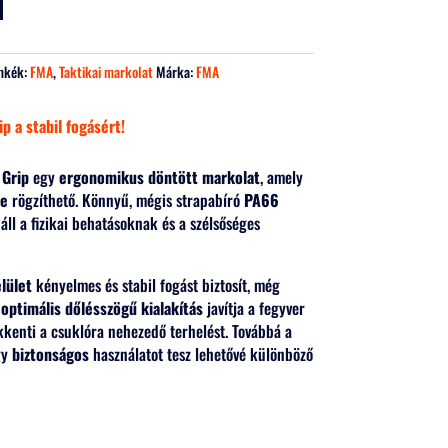
mkék:
FMA
,
Taktikai markolat
Márka:
FMA
p a stabil fogásért!
 Grip
egy
ergonomikus döntött markolat
, amely
re
rögzíthető. Könnyű, mégis strapabíró
PA66
áll a fizikai behatásoknak és a szélsőséges
lület
kényelmes és stabil fogást biztosít, még
z
optimális dőlésszögű kialakítás
javítja a fegyver
ökkenti a csuklóra nehezedő terhelést. Továbbá a
gy
biztonságos
használatot tesz lehetővé különböző