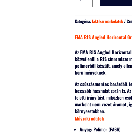
RIS
Angled
Horizontal
Grip
Kategória:
Taktikai markolatok
Cí
mennyiség
FMA RIS Angled Horizontal Gri
Az
FMA RIS Angled Horizontal
közvetlenül a
RIS sínrendszer
polimerből
készült, amely ellen
körülményeknek.
Az
csúszásmentes barázdált fe
hosszabb használat során is. A
feletti irányítást, miközben cs
markolat
nem vezet áramot
, í
környezetekben.
Műszaki adatok
Anyag:
Polimer (PA66)