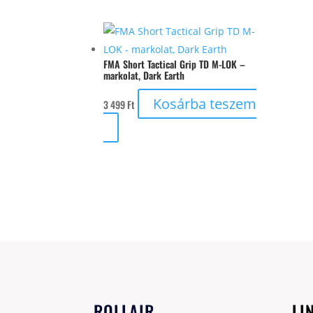
FMA Short Tactical Grip TD M-LOK –
markolat, Dark Earth
Kosárba teszem
3 499
Ft
ROLLAIR
LI