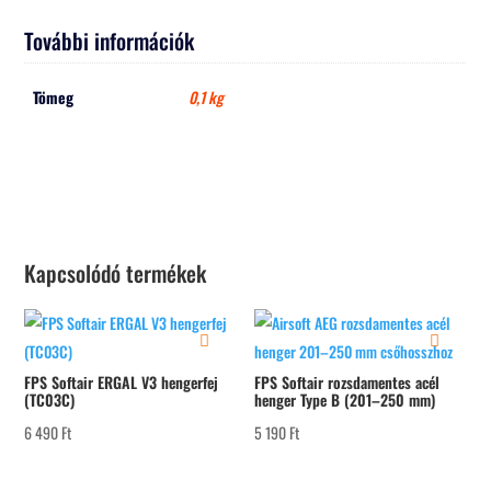
További információk
Tömeg
0,1 kg
Kapcsolódó termékek
FPS Softair ERGAL V3 hengerfej
FPS Softair rozsdamentes acél
(TC03C)
henger Type B (201–250 mm)
6 490
Ft
5 190
Ft
Kosárba teszem
Kosárba teszem