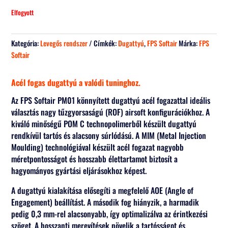
Elfogyott
Kategória:
Levegős rendszer
Címkék:
Dugattyú
,
FPS Softair
Márka:
FPS
Softair
Acél fogas dugattyú a valódi tuninghoz.
Az FPS Softair PM01 könnyített dugattyú acél fogazattal ideális
választás nagy tűzgyorsaságú (ROF) airsoft konfigurációkhoz. A
kiváló minőségű POM C technopolimerből készült dugattyú
rendkívül tartós és alacsony súrlódású. A MIM (Metal Injection
Moulding) technológiával készült acél fogazat nagyobb
méretpontosságot és hosszabb élettartamot biztosít a
hagyományos gyártási eljárásokhoz képest.
A dugattyú kialakítása elősegíti a megfelelő AOE (Angle of
Engagement) beállítást. A második fog hiányzik, a harmadik
pedig 0,3 mm-rel alacsonyabb, így optimalizálva az érintkezési
szöget. A hosszanti merevítések növelik a tartósságot és