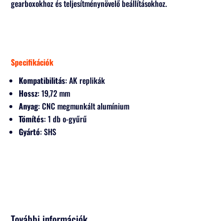
gearboxokhoz és teljesítménynövelő beállításokhoz.
Specifikációk
Kompatibilitás
: AK replikák
Hossz
: 19,72 mm
Anyag
: CNC megmunkált alumínium
Tömítés
: 1 db o-gyűrű
Gyártó
: SHS
További információk