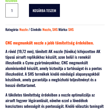
Készleten
SHS
KOSÁRBA TESZEM
AK
nozzle
short
mennyiség
Kategória:
Nozzle
Címkék:
Nozzle
,
SHS
Márka:
SHS
CNC megmunkált nozzle a jobb tömítettség érdekében.
A rövid (19,72 mm), tömített AK nozzle (fúvóka) kifejezetten AK
típusú airsoft replikákhoz készült, azon belül is remekül
illeszkedik a Cyma gyártmányokhoz. CNC megmunkált
alumíniumból készült, amely biztosítja a tartósságot és a pontos
illeszkedést. A SHS termékek kiváló minőségű alapanyagokból
készülnek, amely garantálja a megbízható teljesítményt és a
hosszú élettartamot.
A tökéletes tömítettség érdekében a nozzle optimalizálja az
airsoft fegyver légáramlását, növelve ezzel a lövedékek
konzisztens sebességét és pontosságát. Kiváló választás tuningolt