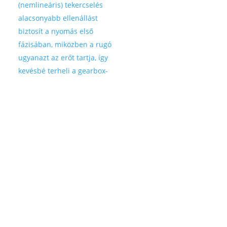
AirsoftPro 100-as rugó AEG-hez
Nincs
3 960
Ft
készleten
SHS M110-es helikális rugó
Kosárba
2 000
Ft