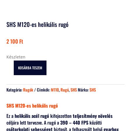
SHS M120-es helikális rugó
2 100
Ft
Készleten
KOSÁRBA TESZEM
SHS
M120-
es
Kategória:
Rugók
Címkék:
M110
,
Rugó
,
SHS
Márka:
SHS
helikális
rugó
mennyiség
SHS M120-es helikális rugó
Ez a
helikális acél rugó
kifejezetten
teljesítmény növelés
céljára lett tervezve. A rugó a
390 – 440 FPS
közötti
csőtorkolati sebességet
biztosít, a felhasznált belső
gearbox