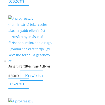
teszem
AirsoftPro 120-as rugó AEG-hez
Kosárba
3 960
Ft
teszem