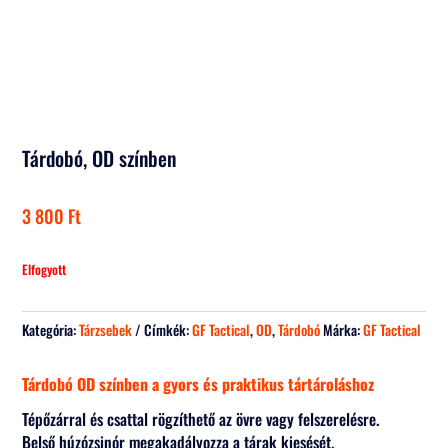
Tárdobó, OD színben
3 800
Ft
Elfogyott
Kategória:
Tárzsebek
Címkék:
GF Tactical
,
OD
,
Tárdobó
Márka:
GF Tactical
Tárdobó OD színben a gyors és praktikus tártároláshoz
Tépőzárral és csattal rögzíthető az övre vagy felszerelésre.
Belső húzózsinór megakadályozza a tárak kiesését.