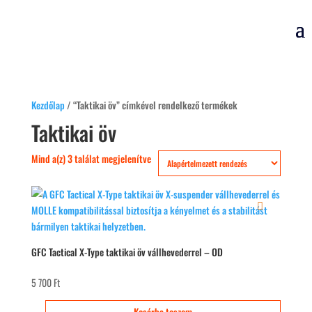
Kezdőlap
/ “Taktikai öv” címkével rendelkező termékek
Taktikai öv
Mind a(z) 3 találat megjelenítve
GFC Tactical X-Type taktikai öv vállhevederrel – OD
5 700
Ft
Kosárba teszem