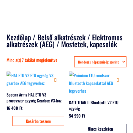
Kezdőlap
/
Belső alkatrészek
/
Elektromos
alkatrészek (AEG)
/ Mosfetek, kapcsolók
Sorted
Mind a(z) 7 találat megjelenítve
by
popularity
Specna Arms HAL ETU V3
processzor egység Gearbox V3-hoz
GATE TITAN II Bluetooth V2 ETU
16 400
Ft
egység
54 990
Ft
Kosárba teszem
Nincs készleten