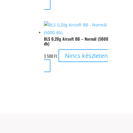
BLS 0,20g Airsoft BB – Normál (5000
db)
Nincs készleten
3 500
Ft