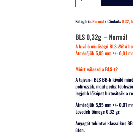
0,32g
Airsoft
BB
-
Kategória:
Normál
Címkék:
0.32
,
f
Normál
(3120
BLS 0,32g – Normál
db)
A kiváló minőségű BLS
BB-k
ho
mennyiség
Átmérőjük 5,95 mm +/- 0,01 m
Miért válaszd a BLS-t?
A tajvan-i BLS BB-k kiváló min
polírozzák, majd pedig többszö
legjobb lőképet biztosítsák a r
Átmérőjük 5,95 mm +/- 0,01 m
Lövedék tömege 0,32 gr.
Anyagát tekintve klasszikus BB,
úton.