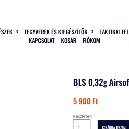
ÉSZEK
FEGYVEREK ÉS KIEGÉSZÍTŐK
TAKTIKAI FE
KAPCSOLAT
KOSÁR
FIÓKOM
BLS 0,32g Airso
5 900
Ft
Készleten
BLS
KOSÁRBA TESZEM