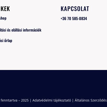
NKEK
KAPCSOLAT
shop
+36 70 585-0834
ítási és elállási információk
ási űrlap
 fenntartva – 2025 |
Adatvédelmi tájékoztató
|
Általános Szerződési