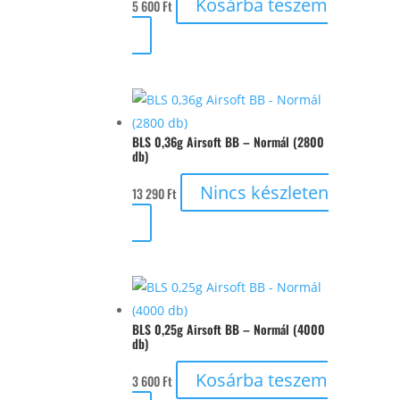
Kosárba teszem
5 600
Ft
BLS 0,36g Airsoft BB – Normál (2800
db)
Nincs készleten
13 290
Ft
BLS 0,25g Airsoft BB – Normál (4000
db)
Kosárba teszem
3 600
Ft