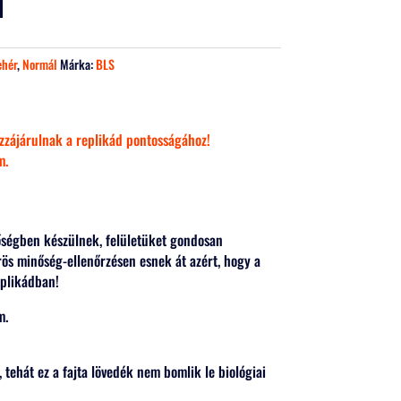
ehér
,
Normál
Márka:
BLS
zzájárulnak a replikád pontosságához!
m.
őségben készülnek, felületüket gondosan
rös minőség-ellenőrzésen esnek át azért, hogy a
eplikádban!
m.
 tehát ez a fajta lövedék nem bomlik le biológiai