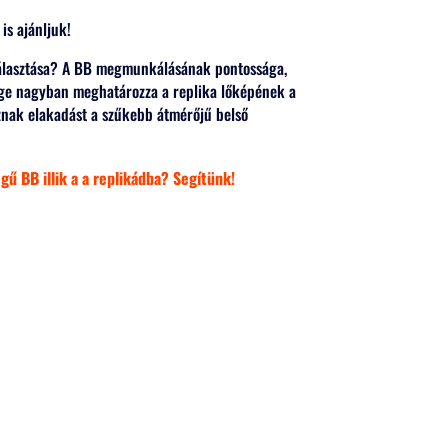
is ajánljuk!
választása? A BB megmunkálásának pontossága,
sége nagyban meghatározza a replika lőképének a
znak elakadást a szűkebb átmérőjű belső
 BB illik a a replikádba? Segítünk!