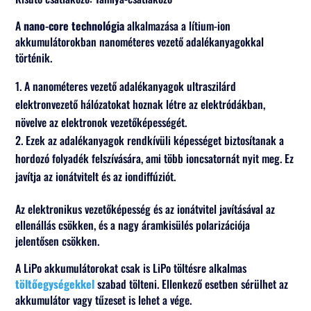
A
nano-core technológia
alkalmazása a lítium-ion
akkumulátorokban nanométeres vezető adalékanyagokkal
történik.
A nanométeres vezető adalékanyagok ultraszilárd
elektronvezető hálózatokat hoznak létre az elektródákban,
növelve az elektronok vezetőképességét.
Ezek az adalékanyagok rendkívüli képességet biztosítanak a
hordozó folyadék felszívására, ami több ioncsatornát nyit meg. Ez
javítja az ionátvitelt és az iondiffúziót.
Az elektronikus vezetőképesség és az ionátvitel javításával az
ellenállás csökken, és a nagy áramkisülés polarizációja
jelentősen csökken.
A LiPo akkumulátorokat csak is LiPo töltésre alkalmas
töltőegységekkel
szabad tölteni. Ellenkező esetben sérülhet az
akkumulátor vagy tűzeset is lehet a vége.