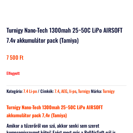
Turnigy Nano-Tech 1300mah 25~50C LiPo AIRSOFT
7.4v akkumulátor pack (Tamiya)
7 500
Ft
Elfogyott
Kategória:
7.4 Li-po
Címkék:
7.4
,
AEG
,
li-po
,
Turnigy
Márka:
Turnigy
Turnigy Nano-Tech 1300mah 25~50C LiPo AIRSOFT
akkumulátor pack 7,4v (Tamiya)
Amikor a tűzerőről van szó, akkor senki sem szeret
kompromisszumot kötni! Ezért most már a RollAirSoft-nál is