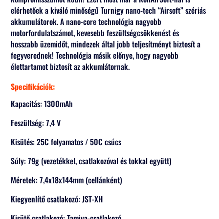
elérhetőek a kiváló minőségű Turnigy nano-tech “Airsoft” szériás
akkumulátorok. A nano-core technológia nagyobb
motorfordulatszámot, kevesebb feszültségcsökkenést és
hosszabb üzemidőt, mindezek által jobb teljesítményt biztosít a
fegyverednek! Technológia másik előnye, hogy nagyobb
élettartamot biztosít az akkumlátornak.
Specifikációk:
Kapacitás: 1300mAh
Feszültség: 7,4 V
Kisütés: 25C folyamatos / 50C csúcs
Súly: 79g (vezetékkel, csatlakozóval és tokkal együtt)
Méretek: 7,4x18x144mm (cellánként)
Kiegyenlítő csatlakozó: JST-XH
Kisütő csatlakozó: Tamiya-csatlakozó