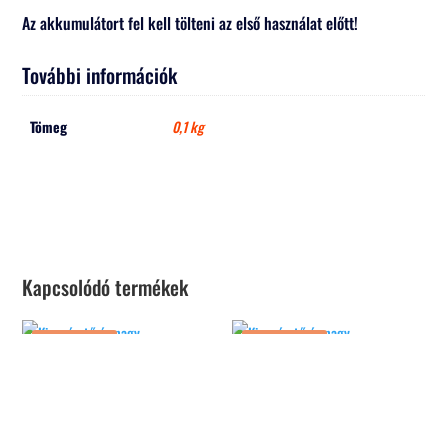
Az akkumulátort fel kell tölteni az első használat előtt!
További információk
Tömeg
0,1 kg
Kapcsolódó termékek
Akció!
Akció!
Gens ace 25C 1000mAh 2S 7.4V
Gens ace 25C 1200mAh 2S 7.4V