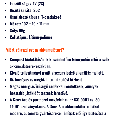
Feszültség:
7.4V (2S)
Kisütési ráta:
25C
Csatlakozó típusa:
T-csatlakozó
Méret:
102 × 19 × 11 mm
Súly:
66g
Cellatípus:
Lítium-polimer
Miért válaszd ezt az akkumulátort?
Kompakt kialakításának köszönhetően könnyedén elfér a szűk
akkumulátorrekeszekben.
Kiváló teljesítményt nyújt alacsony belső ellenállás mellett.
Biztonságos és megbízható működést biztosít.
Magas energiasűrűségű cellákkal rendelkezik, amelyek
hosszabb játékidőt tesznek lehetővé.
A Gens Ace és partnerei megfelelnek az ISO 9001 és ISO
14001 szabványoknak. A Gens Ace akkumulátor cellákat
modern, automata gyártósorokon állítják elő, így biztosítva a