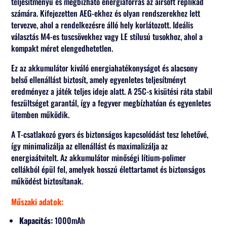
teljesítményű és megbízható energiaforrás az airsoft replikád
számára. Kifejezetten AEG-ekhez és olyan rendszerekhez lett
tervezve, ahol a rendelkezésre álló hely korlátozott. Ideális
választás M4-es tuscsövekhez vagy LE stílusú tusokhoz, ahol a
kompakt méret elengedhetetlen.
Ez az akkumulátor kiváló energiahatékonyságot és alacsony
belső ellenállást biztosít, amely egyenletes teljesítményt
eredményez a játék teljes ideje alatt. A 25C-s kisütési ráta stabil
feszültséget garantál, így a fegyver megbízhatóan és egyenletes
ütemben működik.
A T-csatlakozó gyors és biztonságos kapcsolódást tesz lehetővé,
így minimalizálja az ellenállást és maximalizálja az
energiaátvitelt. Az akkumulátor minőségi lítium-polimer
cellákból épül fel, amelyek hosszú élettartamot és biztonságos
működést biztosítanak.
Műszaki adatok:
Kapacitás:
1000mAh