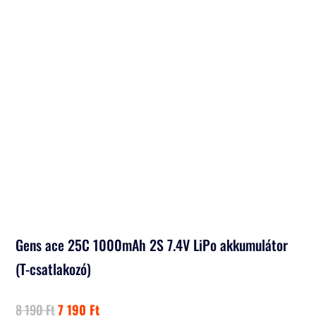
Gens ace 25C 1000mAh 2S 7.4V LiPo akkumulátor
(T-csatlakozó)
Original
Current
8 190
Ft
7 190
Ft