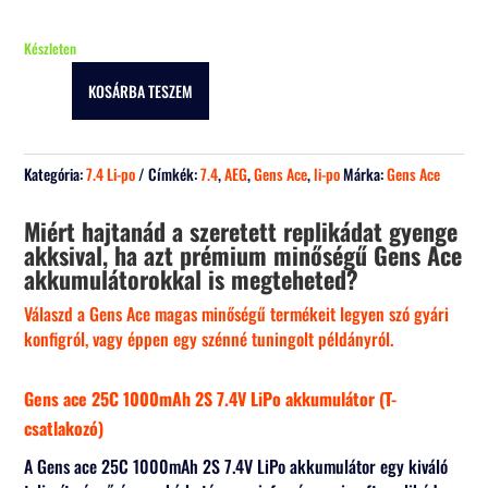
price
price
was:
is:
Készleten
8
7
190 Ft.
190 Ft.
KOSÁRBA TESZEM
Gens
ace
25C
Kategória:
7.4 Li-po
Címkék:
7.4
,
AEG
,
Gens Ace
,
li-po
Márka:
Gens Ace
1000mAh
2S
Miért hajtanád a szeretett replikádat gyenge
7.4V
akksival, ha azt prémium minőségű Gens Ace
LiPo
akkumulátorokkal is megteheted?
akkumulátor
(T-
Válaszd a Gens Ace magas minőségű termékeit legyen szó gyári
csatlakozó)
konfigról, vagy éppen egy szénné tuningolt példányról.
mennyiség
Gens ace 25C 1000mAh 2S 7.4V LiPo akkumulátor (T-
csatlakozó)
A Gens ace 25C 1000mAh 2S 7.4V LiPo akkumulátor egy kiváló