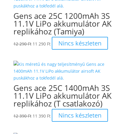
Gens ace 25C 1200mAh 3S
11.1V LiPo akkumulátor AK
replikához (Tamiya)
Original
Current
Nincs készleten
12 290
Ft
11 290
Ft
price
price
was:
is:
12
11
290 Ft.
290 Ft.
Gens ace 25C 1400mAh 3S
11.1V LiPo akkumulátor AK
replikához (T csatlakozó)
Original
Current
Nincs készleten
12 390
Ft
11 390
Ft
price
price
was:
is: