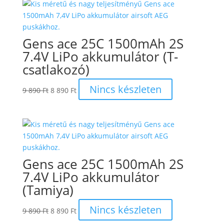
12
11
390 Ft.
390 Ft.
Gens ace 25C 1500mAh 2S
7.4V LiPo akkumulátor (T-
csatlakozó)
Original
Current
Nincs készleten
9 890
Ft
8 890
Ft
price
price
was:
is:
9
8
890 Ft.
890 Ft.
Gens ace 25C 1500mAh 2S
7.4V LiPo akkumulátor
(Tamiya)
Original
Current
Nincs készleten
9 890
Ft
8 890
Ft
price
price