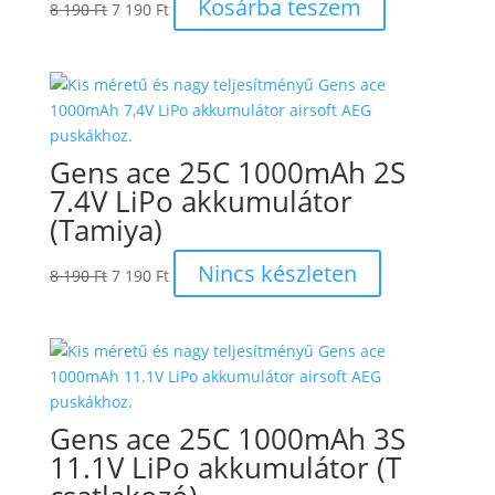
Original
Current
Kosárba teszem
8 190
Ft
7 190
Ft
price
price
was:
is:
8
7
190 Ft.
190 Ft.
Gens ace 25C 1000mAh 2S
7.4V LiPo akkumulátor
(Tamiya)
Original
Current
Nincs készleten
8 190
Ft
7 190
Ft
price
price
was:
is:
8
7
190 Ft.
190 Ft.
Gens ace 25C 1000mAh 3S
11.1V LiPo akkumulátor (T