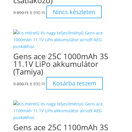
csatlakozó)
Original
Current
Nincs készleten
9 890
Ft
8 990
Ft
price
price
was:
is:
9
8
890 Ft.
990 Ft.
Gens ace 25C 1000mAh 3S
11.1V LiPo akkumulátor
(Tamiya)
Original
Current
Kosárba teszem
9 890
Ft
8 890
Ft
price
price
was:
is:
9
8
890 Ft.
890 Ft.
Gens ace 25C 1100mAh 3S