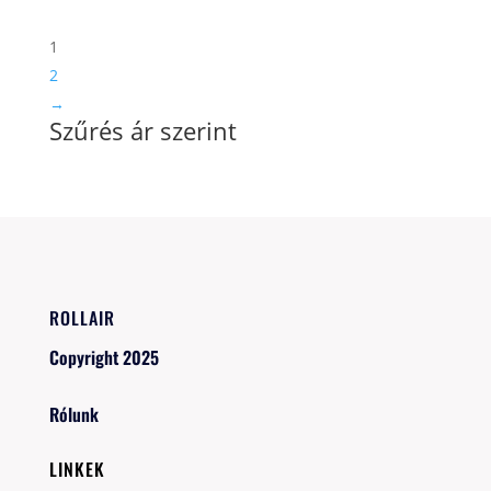
was:
is:
9
8
1
890 Ft.
890 Ft.
2
→
Szűrés ár szerint
ROLLAIR
Copyright 2025
Rólunk
LINKEK