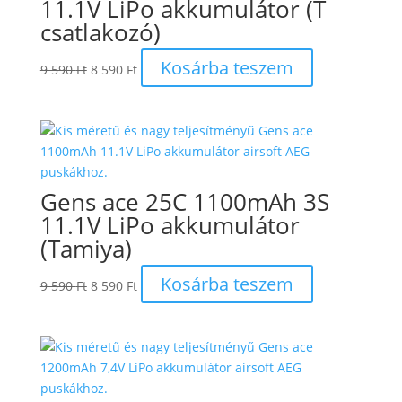
11.1V LiPo akkumulátor (T
csatlakozó)
Original
Current
Kosárba teszem
9 590
Ft
8 590
Ft
price
price
was:
is:
9
8
590 Ft.
590 Ft.
Gens ace 25C 1100mAh 3S
11.1V LiPo akkumulátor
(Tamiya)
Original
Current
Kosárba teszem
9 590
Ft
8 590
Ft
price
price
was:
is:
9
8
590 Ft.
590 Ft.