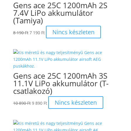
Gens ace 25C 1200mAh 2S
7.4V LiPo akkumulátor
(Tamiya)
Original
Current
Nincs készleten
8 190
Ft
7 190
Ft
price
price
was:
is:
8
7
190 Ft.
190 Ft.
Gens ace 25C 1200mAh 3S
11.1V LiPo akkumulátor (T-
csatlakozó)
Original
Current
Nincs készleten
10 890
Ft
9 890
Ft
price
price
was:
is:
10
9
890 Ft.
890 Ft.