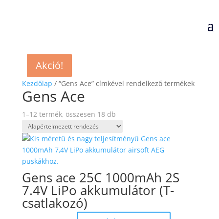
Akció!
Akció!
Akció!
Akció!
Akció!
Akció!
Akció!
Akció!
Akció!
Akció!
Akció!
Akció!
Kezdőlap
/ “Gens Ace” címkével rendelkező termékek
Gens Ace
1–12 termék, összesen 18 db
Gens ace 25C 1000mAh 2S
7.4V LiPo akkumulátor (T-
csatlakozó)