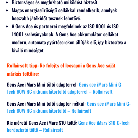
Biztonságos és megbízható működést biztosít.
Magas energiasűrűségű cellákkal rendelkezik, amelyek
hosszabb játékidőt tesznek lehetővé.
A Gens Ace és partnerei megfelelnek az ISO 9001 és ISO
14001 szabványoknak. A Gens Ace akkumulátor cellákat
modern, automata gyártósorokon állítják elő, így biztosítva a
kiváló minőséget.
Rollairsoft tipp: Ne felejts el lecsapni a Gens Ace saját
márkás töltőire:
Gens Ace iMars Mini töltő adapterrel:
Gens ace iMars Mini G-
Tech 60W RC akkumulátortöltő adapterrel – Rollairsoft
Gens Ace iMars Mini töltő adapter nélkül:
Gens ace iMars Mini G-
Tech 60W RC akkumulátortöltő – Rollairsoft
Kis méretű Gens Ace iMars S10 töltő:
Gens Ace iMars S10 G-Tech
hordozható töltő – Rollairsoft