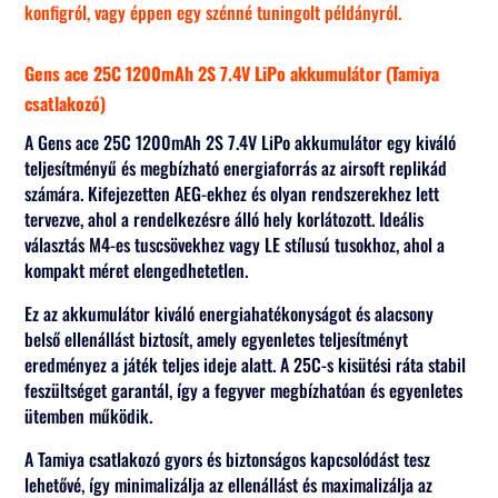
konfigról, vagy éppen egy szénné tuningolt példányról.
Gens ace 25C 1200mAh 2S 7.4V LiPo akkumulátor (Tamiya
csatlakozó)
A Gens ace 25C 1200mAh 2S 7.4V LiPo akkumulátor egy kiváló
teljesítményű és megbízható energiaforrás az airsoft replikád
számára. Kifejezetten AEG-ekhez és olyan rendszerekhez lett
tervezve, ahol a rendelkezésre álló hely korlátozott. Ideális
választás M4-es tuscsövekhez vagy LE stílusú tusokhoz, ahol a
kompakt méret elengedhetetlen.
Ez az akkumulátor kiváló energiahatékonyságot és alacsony
belső ellenállást biztosít, amely egyenletes teljesítményt
eredményez a játék teljes ideje alatt. A 25C-s kisütési ráta stabil
feszültséget garantál, így a fegyver megbízhatóan és egyenletes
ütemben működik.
A Tamiya csatlakozó gyors és biztonságos kapcsolódást tesz
lehetővé, így minimalizálja az ellenállást és maximalizálja az