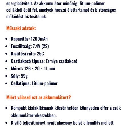
energiaátvitelt. Az akkumulátor minőségi lítium-polimer
cellákból épül fel, amelyek hosszú élettartamot és biztonságos
működést biztosítanak.
Műszaki adatok:
Kapacitás:
1200mAh
Feszültség:
7.4V (2S)
Kisütési ráta:
25C
Csatlakozó típusa:
Tamiya csatlakozó
Méret:
126 × 20 × 11 mm
Súly:
59g
Cellatípus:
Lítium-polimer
Miért válaszd ezt az akkumulátort?
Kompakt kialakításának köszönhetően könnyedén elfér a szűk
akkumulátorrekeszekben.
Kiváló teljesítményt nyújt alacsony belső ellenállás mellett.