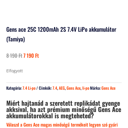
Gens ace 25C 1200mAh 2S 7.4V LiPo akkumulátor
(Tamiya)
Original
Current
8 190
Ft
7 190
Ft
price
price
was:
is:
Elfogyott
8
7
190 Ft.
190 Ft.
Kategória:
7.4 Li-po
Címkék:
7.4
,
AEG
,
Gens Ace
,
li-po
Márka:
Gens Ace
Miért hajtanád a szeretett replikádat gyenge
akksival, ha azt prémium minőségű Gens Ace
akkumulátorokkal is megteheted?
Válaszd a Gens Ace magas minőségű termékeit legyen szó gyári