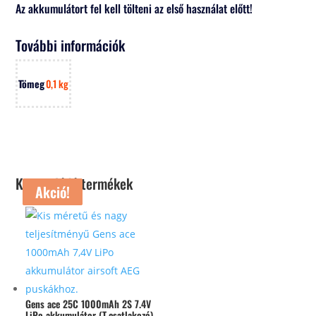
Az akkumulátort fel kell tölteni az első használat előtt!
További információk
Tömeg
0,1 kg
Kapcsolódó termékek
Akció!
Akció!
Akció!
Gens ace 25C 1000mAh 2S 7.4V
LiPo akkumulátor (T-csatlakozó)