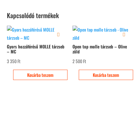
Kapcsolódó termékek
Gyors hozzáférésű MOLLE tárzseb
Open top molle tárzseb – Olive
– MC
zöld
3 350
Ft
2 500
Ft
Kosárba teszem
Kosárba teszem
Tárdobó, Multicam
3 800
Ft
Gyors hozzáférésű MOLLE tárzseb
– Biztonságos és stabil rögzítés –
TAN
Nincs készleten
3 350
Ft