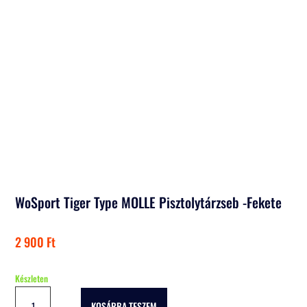
WoSport Tiger Type MOLLE Pisztolytárzseb -Fekete
2 900
Ft
Készleten
WoSport
KOSÁRBA TESZEM