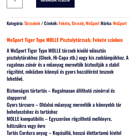
Tiger
Type
MOLLE
Pisztolytárzseb
Kategória:
Tárzsebek
Címkék:
Fekete
,
Tárzseb
,
WoSport
Márka:
WoSport
-
Fekete
WoSport Tiger Type MOLLE Pisztolytárzseb, Fekete színben
mennyiség
A WoSport Tiger Type MOLLE tárzseb kiváló választás
pisztolytárakhoz (Glock, Hi-Capa stb.) vagy kis zseblámpákhoz. A
rugalmas zsinór és a műanyag merevítők biztosítják a stabil
rögzítést, miközben könnyű és gyors hozzáférést tesznek
lehetővé.
Biztonságos tártartás – Rugalmasan állítható zsinórral és
stopperrel
Gyors tárcsere – Oldalsó műanyag merevítők a könnyebb tár
behelyezéshez és tartáshoz
MOLLE kompatibilis – Egyszerűen rögzíthető mellényre,
hátizsákra vagy övre
Tartós Cordura anyag – Kopásálló, hosszú élettartamú kivitel